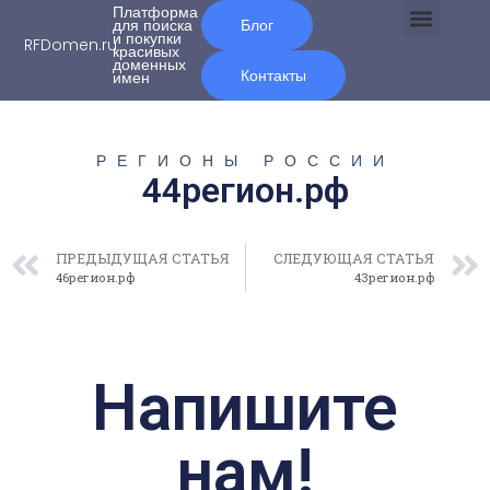
Платформа
для поиска
Блог
и покупки
RFDomen.ru
красивых
О нас
доменных
Контакты
имен
РЕГИОНЫ РОССИИ
44регион.рф
ПРЕДЫДУЩАЯ СТАТЬЯ
СЛЕДУЮЩАЯ СТАТЬЯ
46регион.рф
43регион.рф
Напишите
нам!