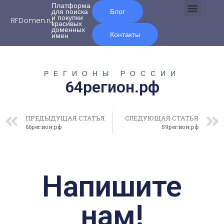
Платформа
для поиска
Блог
и покупки
RFDomen.ru
красивых
О нас
доменных
Контакты
имен
РЕГИОНЫ РОССИИ
64регион.рф
ПРЕДЫДУЩАЯ СТАТЬЯ
СЛЕДУЮЩАЯ СТАТЬЯ
66регион.рф
59регион.рф
Напишите
нам!