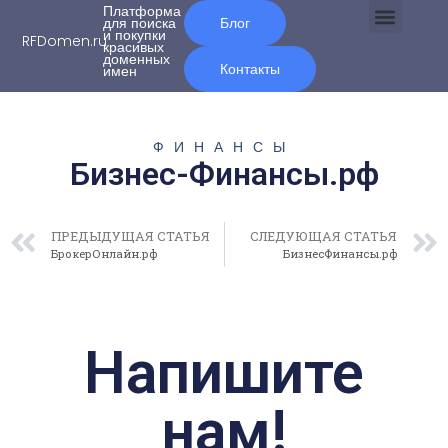
Платформа
для поиска
Блог
и покупки
RFDomen.ru
красивых
О нас
доменных
Контакты
имен
ФИНАНСЫ
Бизнес-Финансы.рф
ПРЕДЫДУЩАЯ СТАТЬЯ
СЛЕДУЮЩАЯ СТАТЬЯ
БрокерОнлайн.рф
БизнесФинансы.рф
Напишите
нам!