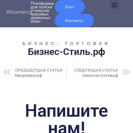
Платформа
для поиска
Блог
и покупки
RFDomen.ru
красивых
О нас
доменных
Контакты
имен
БИЗНЕС, ТОРГОВЛЯ
Бизнес-Стиль.рф
ПРЕДЫДУЩАЯ СТАТЬЯ
СЛЕДУЮЩАЯ СТАТЬЯ
Биодобавка.рф
Алкоголь-Оптом.рф
Напишите
нам!