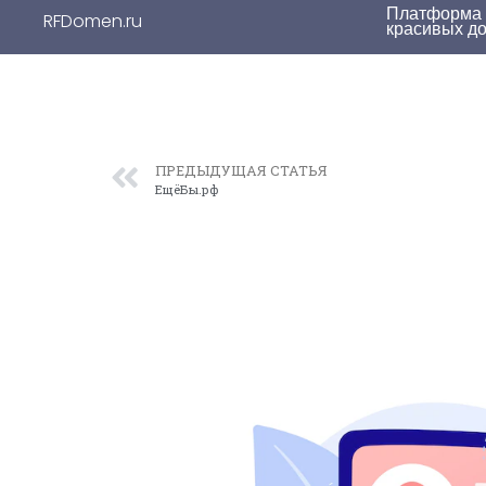
Платформа д
RFDomen.ru
красивых д
ПРЕДЫДУЩАЯ СТАТЬЯ
ЕщёБы.рф