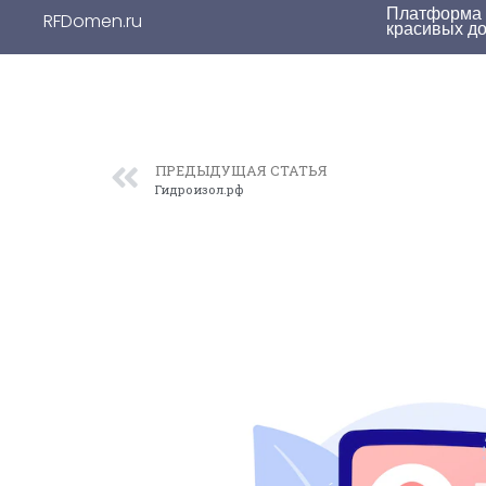
Платформа д
RFDomen.ru
красивых д
ПРЕДЫДУЩАЯ СТАТЬЯ
Гидроизол.рф