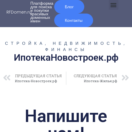
Платформа
для поиска
Блог
и покупки
RFDomen.ru
красивых
О нас
доменных
Контакты
имен
СТРОЙКА, НЕДВИЖИМОСТЬ
,
ФИНАНСЫ
ИпотекаНовостроек.рф
ПРЕДЫДУЩАЯ СТАТЬЯ
СЛЕДУЮЩАЯ СТАТЬЯ
Ипотека-Новостроек.рф
Ипотека-Жилья.рф
Напишите