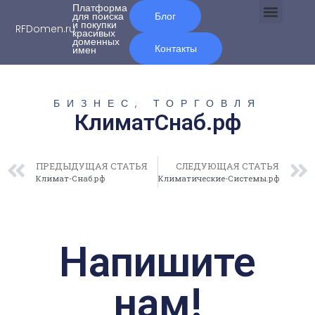
Платформа
для поиска
Блог
и покупки
RFDomen.ru
красивых
О нас
доменных
Контакты
имен
БИЗНЕС, ТОРГОВЛЯ
КлиматСнаб.рф
ПРЕДЫДУЩАЯ СТАТЬЯ
СЛЕДУЮЩАЯ СТАТЬЯ
Климат-Снаб.рф
Климатические-Системы.рф
Напишите
нам!