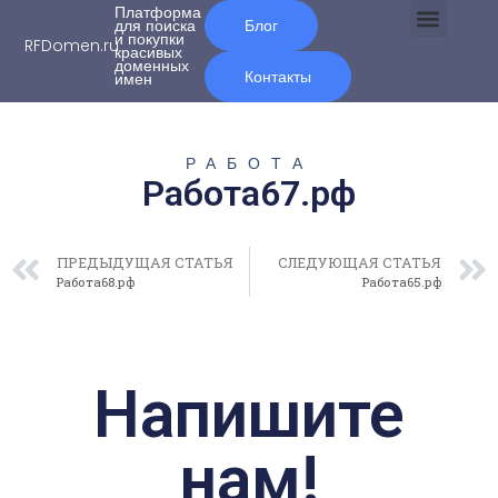
Платформа
для поиска
Блог
и покупки
RFDomen.ru
красивых
О нас
доменных
Контакты
имен
РАБОТА
Работа67.рф
ПРЕДЫДУЩАЯ СТАТЬЯ
СЛЕДУЮЩАЯ СТАТЬЯ
Работа68.рф
Работа65.рф
Напишите
нам!