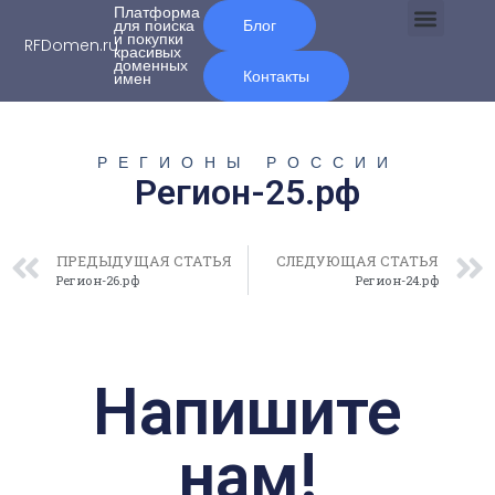
Платформа
для поиска
Блог
и покупки
RFDomen.ru
красивых
О нас
доменных
Контакты
имен
РЕГИОНЫ РОССИИ
Регион-25.рф
ПРЕДЫДУЩАЯ СТАТЬЯ
СЛЕДУЮЩАЯ СТАТЬЯ
Регион-26.рф
Регион-24.рф
Напишите
нам!