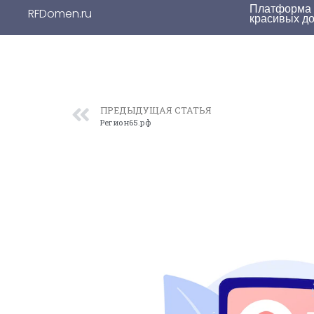
Платформа д
RFDomen.ru
красивых д
ПРЕДЫДУЩАЯ СТАТЬЯ
Регион65.рф