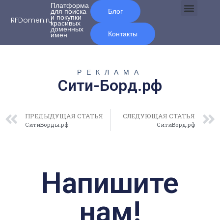
Платформа
для поиска
Блог
и покупки
RFDomen.ru
красивых
О нас
доменных
Контакты
имен
РЕКЛАМА
Сити-Борд.рф
ПРЕДЫДУЩАЯ СТАТЬЯ
СЛЕДУЮЩАЯ СТАТЬЯ
СитиБорды.рф
СитиБорд.рф
Напишите
нам!