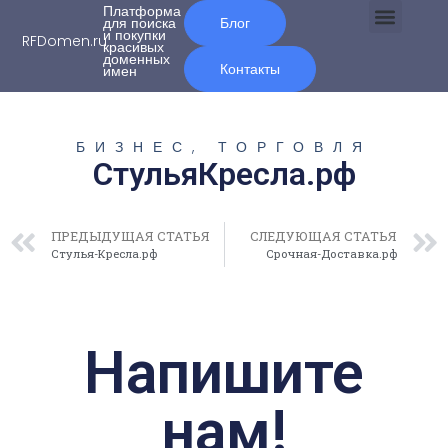
Платформа
для поиска
Блог
и покупки
RFDomen.ru
красивых
О нас
доменных
Контакты
имен
БИЗНЕС, ТОРГОВЛЯ
СтульяКресла.рф
ПРЕДЫДУЩАЯ СТАТЬЯ
СЛЕДУЮЩАЯ СТАТЬЯ
Стулья-Кресла.рф
Срочная-Доставка.рф
Напишите
нам!