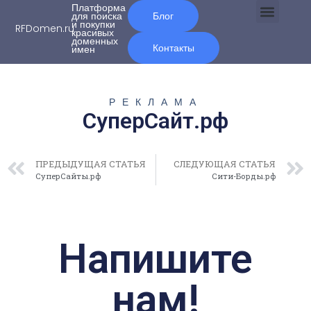
Платформа
для поиска
Блог
и покупки
RFDomen.ru
красивых
О нас
доменных
Контакты
имен
РЕКЛАМА
СуперСайт.рф
ПРЕДЫДУЩАЯ СТАТЬЯ
СЛЕДУЮЩАЯ СТАТЬЯ
СуперСайты.рф
Сити-Борды.рф
Напишите
нам!