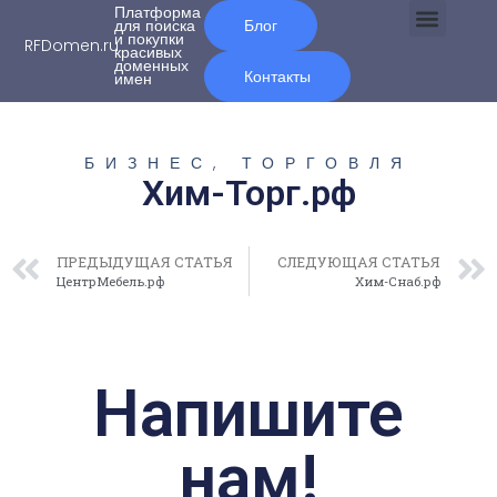
Платформа
для поиска
Блог
и покупки
RFDomen.ru
красивых
О нас
доменных
Контакты
имен
БИЗНЕС, ТОРГОВЛЯ
Хим-Торг.рф
ПРЕДЫДУЩАЯ СТАТЬЯ
СЛЕДУЮЩАЯ СТАТЬЯ
ЦентрМебель.рф
Хим-Снаб.рф
Напишите
нам!