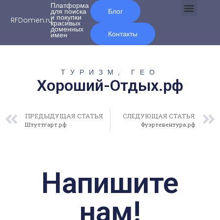
Платформа
для поиска
Блог
и покупки
RFDomen.ru
красивых
О нас
доменных
Контакты
имен
ТУРИЗМ, ГЕО
Хороший-Отдых.рф
ПРЕДЫДУЩАЯ СТАТЬЯ
СЛЕДУЮЩАЯ СТАТЬЯ
Штуттгарт.рф
Фуэртевентура.рф
Напишите
нам!