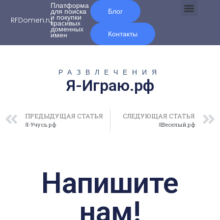
Платформа
для поиска
Блог
и покупки
RFDomen.ru
красивых
О нас
доменных
Контакты
имен
РАЗВЛЕЧЕНИЯ
Я-Играю.рф
ПРЕДЫДУЩАЯ СТАТЬЯ
СЛЕДУЮЩАЯ СТАТЬЯ
Я-Учусь.рф
ЯВеселый.рф
Напишите
нам!